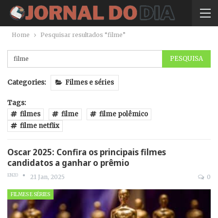
Home
Pesquisar resultados “filme”
Categories:
Filmes e séries
Tags:
filmes
filme
filme polêmico
filme netflix
Oscar 2025: Confira os principais filmes
candidatos a ganhar o prêmio
ENZO
21 Jan, 2025
0
FILMES E SÉRIES