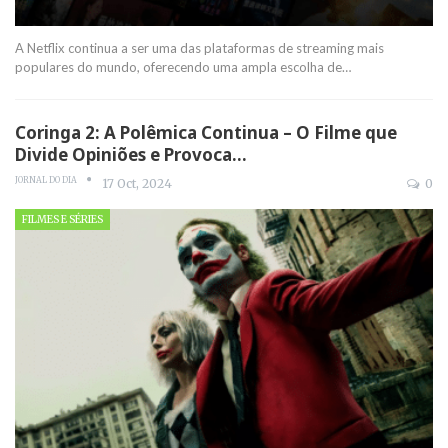
A Netflix continua a ser uma das plataformas de streaming mais
populares do mundo, oferecendo uma ampla escolha de
…
Coringa 2: A Polêmica Continua – O Filme que
Divide Opiniões e Provoca…
JORNAL DO DIA
17 Oct, 2024
0
FILMES E SÉRIES