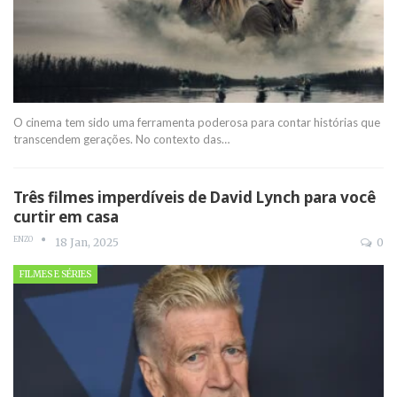
O cinema tem sido uma ferramenta poderosa para contar histórias que
transcendem gerações. No contexto das
…
Três filmes imperdíveis de David Lynch para você
curtir em casa
ENZO
18 Jan, 2025
0
FILMES E SÉRIES