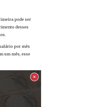
primeira pode ser
primento desses
os.
 salário por mês
 em um mês, esse
✕