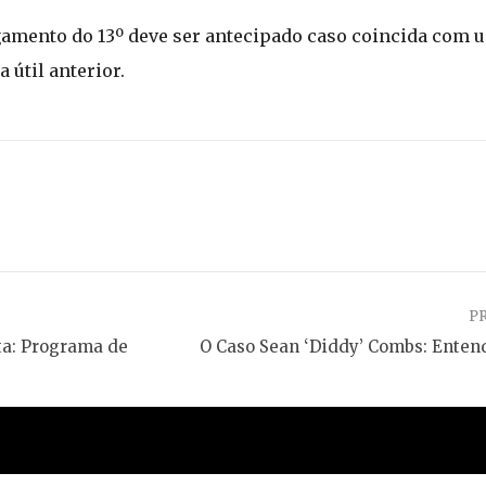
gamento do 13º deve ser antecipado caso coincida com u
 útil anterior.
P
ta: Programa de
O Caso Sean ‘Diddy’ Combs: Entend