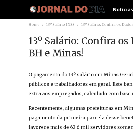
Notícias
Home
13º Salário INSS
13º Salário: Confira os Dad
13º Salário: Confira o
BH e Minas!
O pagamento do 13º salário em Minas Gerai
públicos e trabalhadores em geral. Este be
extra aos empregados, calculado com base 
Recentemente, algumas prefeituras em Mina
pagamento da primeira parcela desse benefí
favorece mais de 62,6 mil servidores some