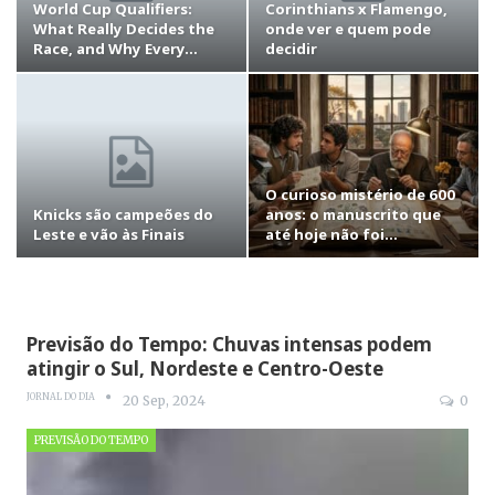
World Cup Qualifiers:
Corinthians x Flamengo,
What Really Decides the
onde ver e quem pode
Race, and Why Every…
decidir
O curioso mistério de 600
Knicks são campeões do
anos: o manuscrito que
Leste e vão às Finais
até hoje não foi…
Previsão do Tempo: Chuvas intensas podem
atingir o Sul, Nordeste e Centro-Oeste
JORNAL DO DIA
20 Sep, 2024
0
PREVISÃO DO TEMPO