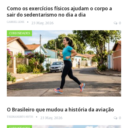
Como os exercícios físicos ajudam o corpo a
sair do sedentarismo no dia a dia
GABRIEL LEME
23 May, 2026
0
CURIOSIDADES
O Brasileiro que mudou a história da aviação
TREINAMENTO MYTH
23 May, 2026
0