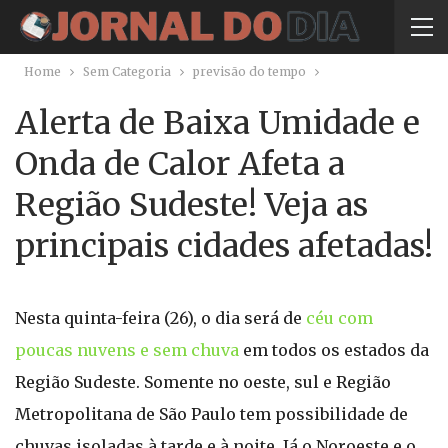
Home
Sem Categoria
previsão do tempo
Alerta de Baixa Umidade e
Onda de Calor Afeta a
Região Sudeste! Veja as
principais cidades afetadas!
Nesta quinta-feira (26), o dia será de
céu com
poucas nuvens e sem chuva
em todos os estados da
Região Sudeste. Somente no oeste, sul e Região
Metropolitana de São Paulo tem possibilidade de
chuvas isoladas à tarde e à noite. Já o Noroeste e o