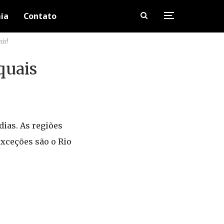
ia
Contato
ir!
quais
dias. As regiões
exceções são o Rio