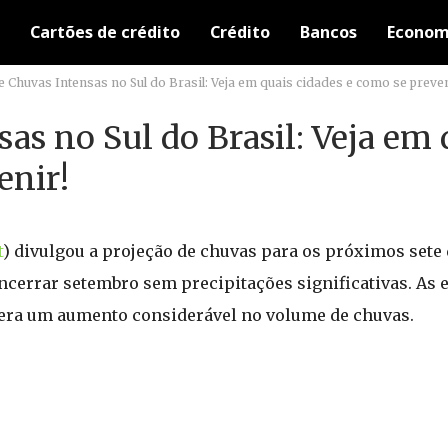
Cartões de crédito
Crédito
Bancos
Econom
de Chuvas Intensas no Sul do Brasil: Veja em quais cidades e como se preven
sas no Sul do Brasil: Veja em 
enir!
t
) divulgou a projeção de chuvas para os próximos sete 
ncerrar setembro sem precipitações significativas. As 
spera um aumento considerável no volume de chuvas.