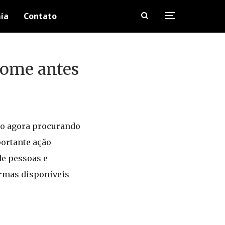
ia
Contato
nome antes
ão agora procurando
portante ação
de pessoas e
ormas disponíveis