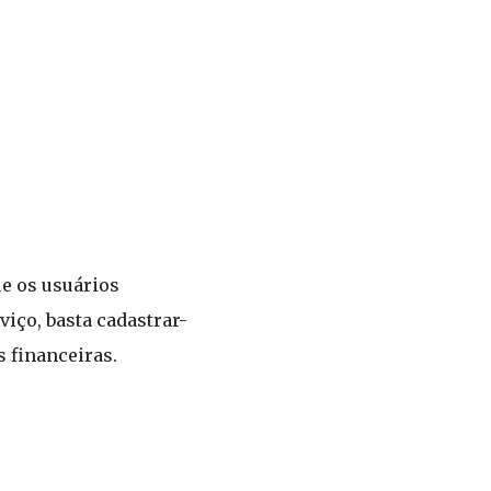
ue os usuários
iço, basta cadastrar-
s financeiras.