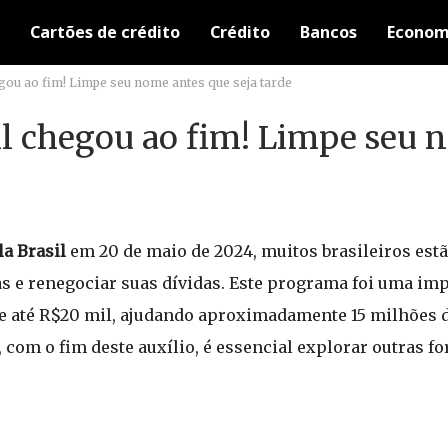
Cartões de crédito
Crédito
Bancos
Econom
egou ao fim! Limpe seu nome antes que seja tarde
il chegou ao fim! Limpe seu 
a Brasil
em 20 de maio de 2024, muitos brasileiros est
s e renegociar suas dívidas. Este programa foi uma im
de até R$20 mil, ajudando aproximadamente 15 milhões 
 com o fim deste auxílio, é essencial explorar outras f