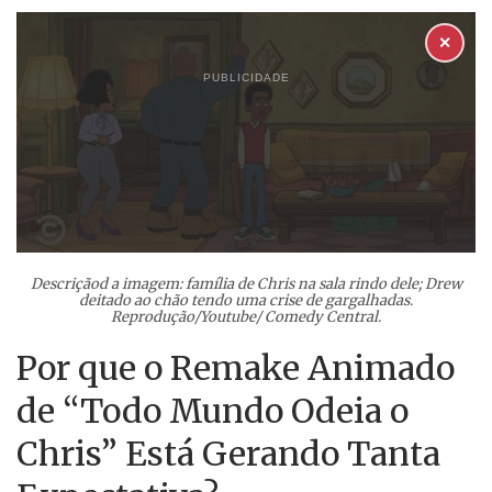
✕
PUBLICIDADE
Descriçãod a imagem: família de Chris na sala rindo dele; Drew
deitado ao chão tendo uma crise de gargalhadas.
Reprodução/Youtube/ Comedy Central.
Por que o Remake Animado
de “Todo Mundo Odeia o
Chris” Está Gerando Tanta