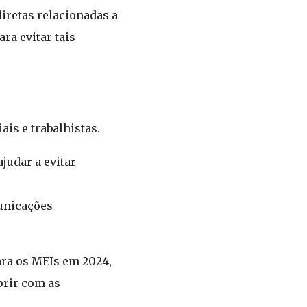
diretas relacionadas a
ra evitar tais
is e trabalhistas.
judar a evitar
unicações
ara os MEIs em 2024,
prir com as