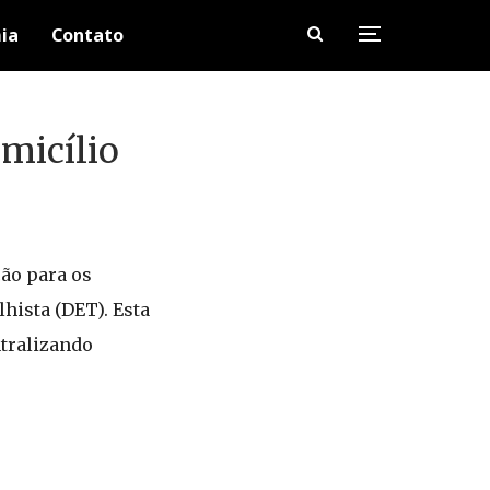
ia
Contato
micílio
ão para os
lhista (DET). Esta
ntralizando