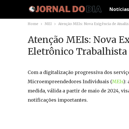
Notícias
Home
MEI
Atenção MEIs: Nova Exigência de Atualiz
Atenção MEIs: Nova Ex
Eletrônico Trabalhist
Com a digitalização progressiva dos servi
Microempreendedores Individuais (
MEIs
):
medida, válida a partir de maio de 2024, vi
notificações importantes.