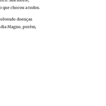
tico. Sua morte,
to que chocou a todos.
volvendo doenças
audia Magno, porém,