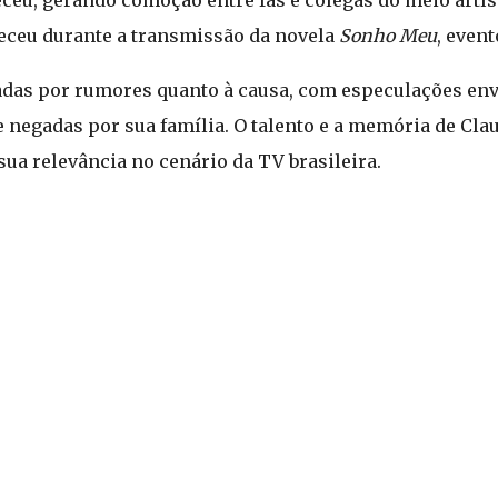
leceu, gerando comoção entre fãs e colegas do meio artís
teceu durante a transmissão da novela
Sonho Meu
, even
cadas por rumores quanto à causa, com especulações en
 negadas por sua família. O talento e a memória de Cl
a relevância no cenário da TV brasileira.