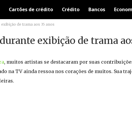
Cartões de crédito
Crédito
Bancos
Econom
te exibição de trama aos 35 anos
u durante exibição de trama a
ra
, muitos artistas se destacaram por suas contribuiçõe
gado na TV ainda ressoa nos corações de muitos. Sua traj
eiras.