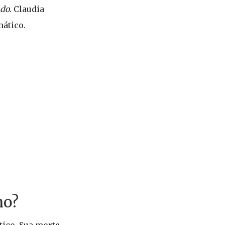
ndo
. Claudia
ático.
no?