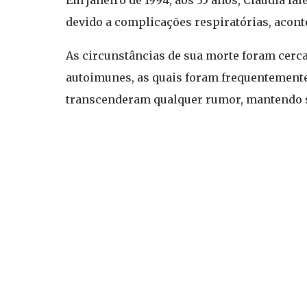
Em janeiro de 1994, aos 35 anos, Claudia fa
devido a complicações respiratórias, acon
As circunstâncias de sua morte foram cer
autoimunes, as quais foram frequentemente
transcenderam qualquer rumor, mantendo su