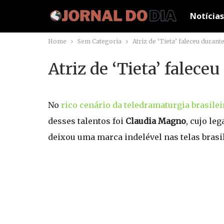
Notícias
Home
Sem Categoria
Atriz de ‘Tieta’ faleceu duran
Atriz de ‘Tieta’ falece
No
rico cenário da teledramaturgia brasilei
desses talentos foi
Claudia Magno
, cujo le
deixou uma marca indelével nas telas brasil