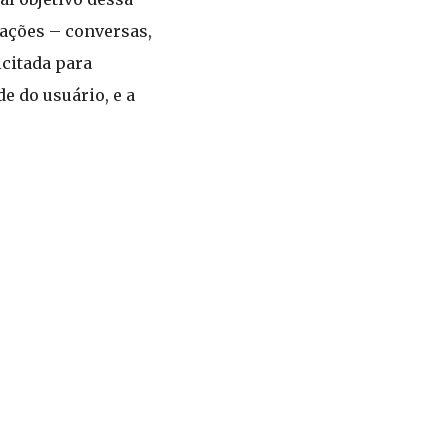
mações – conversas,
icitada para
e do usuário, e a