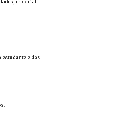
dades, material
o estudante e dos
s.