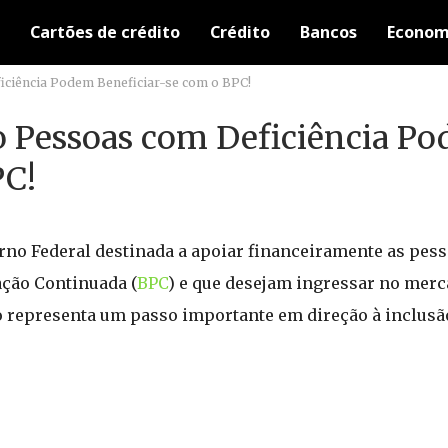
Cartões de crédito
Crédito
Bancos
Econom
iciência Podem Beneficiar-se com o BPC!
o Pessoas com Deficiência P
PC!
rno Federal destinada a apoiar financeiramente as pes
ação Continuada (
BPC
) e que desejam ingressar no merc
o representa um passo importante em direção à inclusã