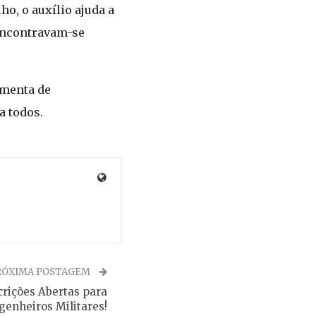
o, o auxílio ajuda a
 encontravam-se
amenta de
a todos.
RÓXIMA POSTAGEM
crições Abertas para
genheiros Militares!