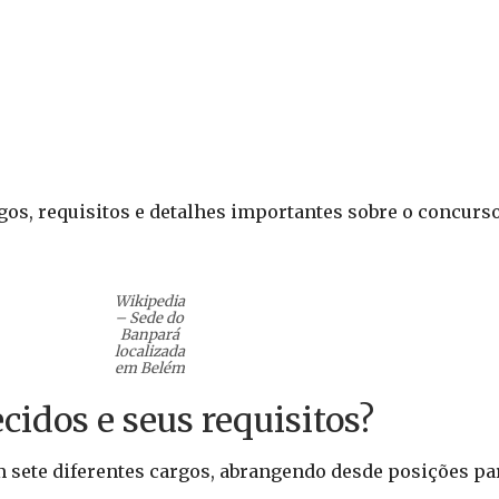
os, requisitos e detalhes importantes sobre o concurso
PUBLICIDADE
Wikipedia
✕
– Sede do
Banpará
localizada
em Belém
cidos e seus requisitos?
 sete diferentes cargos, abrangendo desde posições pa