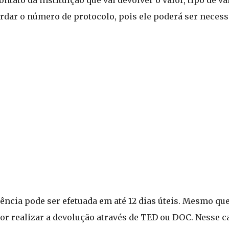
ntato da instituição que vai devolver o valor, tipo de va
rdar o número de protocolo, pois ele poderá ser necess
rência pode ser efetuada em até 12 dias úteis. Mesmo que
por realizar a devolução através de TED ou DOC. Nesse ca