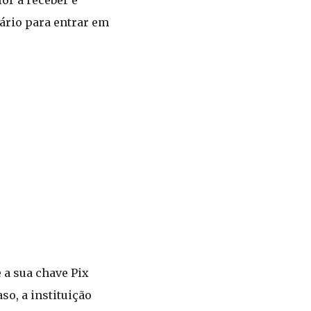
lor a receber e
ário para entrar em
 a sua chave Pix
so, a instituição