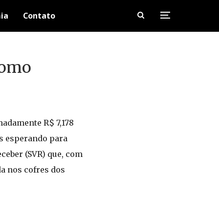
ia
Contato
como
madamente R$ 7,178
es esperando para
eceber (SVR) que, com
a nos cofres dos