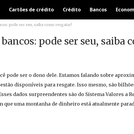
Cartões de crédito
Crédito
Bancos
Econom
cos: pode ser seu, saiba como resgatar!
bancos: pode ser seu, saiba 
ê pode ser o dono dele. Estamos falando sobre aproxi
estão disponíveis para resgate. Isso mesmo, são bilhõ
 Esses dados surpreendentes são do Sistema Valores a R
am que uma montanha de dinheiro está atualmente parad