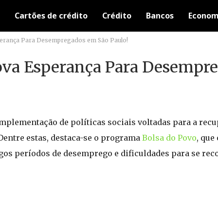
Cartões de crédito
Crédito
Bancos
Econom
erança Para Desempregados em São Paulo!
ova Esperança Para Desempr
implementação de políticas sociais voltadas para a rec
Dentre estas, destaca-se o programa
Bolsa do Povo
, que
gos períodos de desemprego e dificuldades para se rec