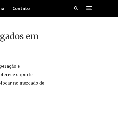
ia
Contato
egados em
uperação e
 oferece suporte
olocar no mercado de