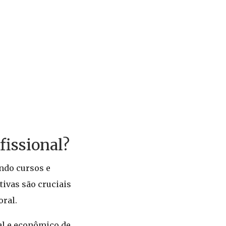
issional?
endo cursos e
ivas são cruciais
oral.
al e econômico de