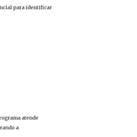
cial para identificar
programa atende
erando a