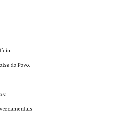
ício.
olsa do Povo.
os:
overnamentais.