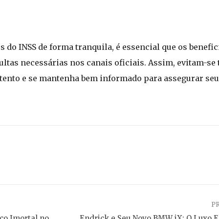
 do INSS de forma tranquila, é essencial que os benefic
ltas necessárias nos canais oficiais. Assim, evitam-se
 atento e se mantenha bem informado para assegurar se
P
co Imortal no
Endrick e Seu Novo BMW iX: O Luxo El