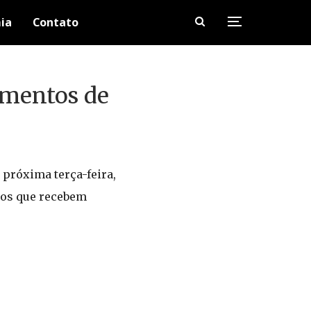
ia
Contato
amentos de
 próxima terça-feira,
lios que recebem