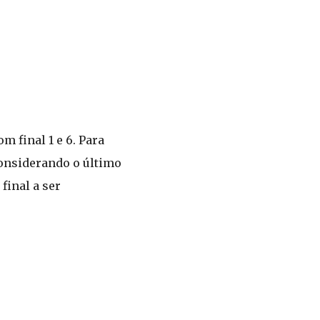
 final 1 e 6. Para
considerando o último
final a ser