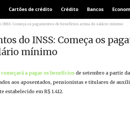
Cartões de crédito
Crédito
Bancos
Econom
 INSS: Começa os pagamentos de benefícios acima do salário mínimo
ntos do INSS: Começa os pag
alário mínimo
)
começará a pagar os benefícios
de setembro a partir da
ados aos aposentados, pensionistas e titulares de auxí
e estabelecido em R$ 1.412.