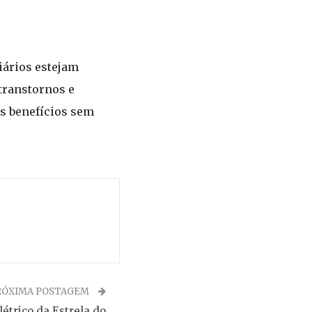
iários estejam
 transtornos e
us benefícios sem
RÓXIMA POSTAGEM
étrico da Estrela do