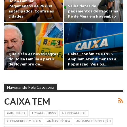
Bolsa Família:
Pagamentos de R$ 600
Saiba datas de
antecipados. Confira as
pagamentos do Programa
cidades
Pé de Meia em Novembro
Quais são as novas regras
Caixa Econômica e INSS
do Bolsa Família a partir
Ampliam Atendimentos à
de Novembro de…
População! Veja os…
Navegando Pela Categoria
CAIXA TEM
+MILIONÁRIA
13º SALÁRIO INSS
ABONO SALARIAL
ALEXANDRE DE MORAES
ANÁLISE TÁTICA
ANIMAIS DE ESTIMAÇÃO