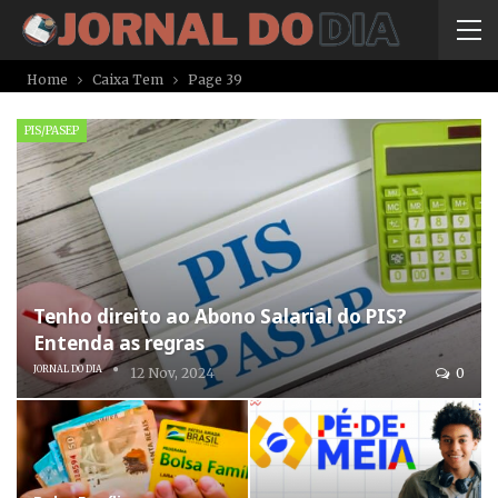
Home
Caixa Tem
Page 39
PIS/PASEP
Tenho direito ao Abono Salarial do PIS?
Entenda as regras
JORNAL DO DIA
12 Nov, 2024
0