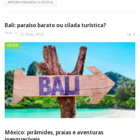
ANTENA PARABÓLICA DIGITAL
Bali: paraíso barato ou cilada turística?
FRAN
22 May, 2025
0
CIDADE
México: pirâmides, praias e aventuras
inesquecíveis