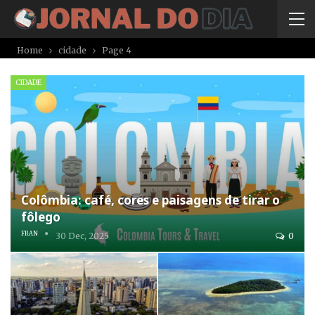
Home
cidade
Page 4
CIDADE
Colômbia: café, cores e paisagens de tirar o
fôlego
FRAN
30 Dec, 2025
0