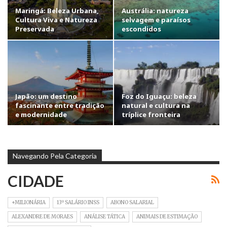
Maringá: Beleza Urbana,
Austrália: natureza
Cultura Viva e Natureza
selvagem e paraísos
Preservada
escondidos
Japão: um destino
Foz do Iguaçu: beleza
fascinante entre tradição
natural e cultura na
e modernidade
tríplice fronteira
Navegando Pela Categoria
CIDADE
+MILIONÁRIA
13º SALÁRIO INSS
ABONO SALARIAL
ALEXANDRE DE MORAES
ANÁLISE TÁTICA
ANIMAIS DE ESTIMAÇÃO