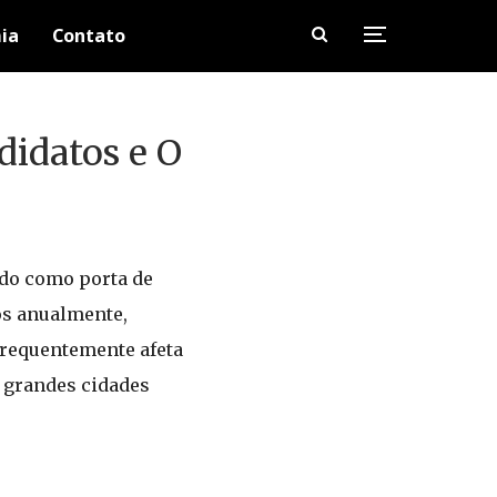
ia
Contato
didatos e O
ndo como porta de
os anualmente,
frequentemente afeta
m grandes cidades