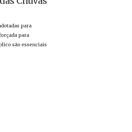
 das Chuvas
adotadas para
eforçada para
lico são essenciais