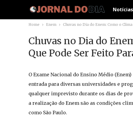
Notícias
Home
Enem
Chuvas no Dia do Enem: Como o Clima A
Chuvas no Dia do Enem
Que Pode Ser Feito Para
O Exame Nacional do Ensino Médio (Enem) é
entrada para diversas universidades e pro
qualquer imprevisto durante os dias de pr
a realização do Enem são as condições cli
como São Paulo.