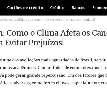
Cartões de crédito
Crédito
Bancos
Econom
feta os Candidatos e O Que Pode Ser Feito Para Evitar Prejuízos!
: Como o Clima Afeta os Can
 Evitar Prejuízos!
 uma das avaliações mais aguardadas do Brasil, servi
gramas acadêmicos. Com milhões de estudantes inscrit
ova pode gerar grande repercussão. Um dos fatores que 
máticas adversas, como fortes chuvas, especialmente e