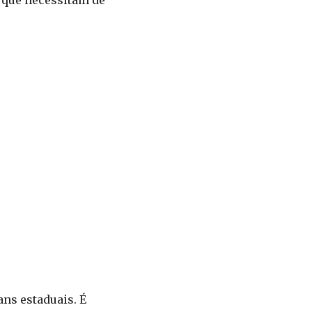
e que necessitam de
ans estaduais. É