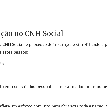
rição no CNH Social
 CNH Social, o processo de inscrição é simplificado e p
 estes passos:
do
io com seus dados pessoais e anexar os documentos ne
eflete um esforço conjunto para abranger toda a nação, 