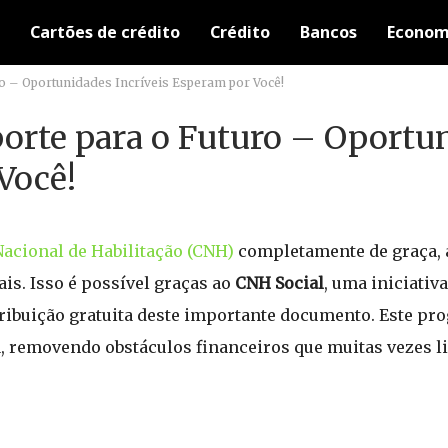
Cartões de crédito
Crédito
Bancos
Econom
o – Oportunidades Incríveis Esperam por Você!
orte para o Futuro – Oportu
Você!
Nacional de Habilitação (CNH)
completamente de graça, 
is. Isso é possível graças ao
CNH Social
, uma iniciativ
tribuição gratuita deste importante documento. Este pr
a, removendo obstáculos financeiros que muitas vezes l