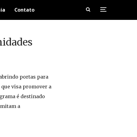
ia
Contato
nidades
abrindo portas para
a que visa promover a
ograma é destinado
imitam a