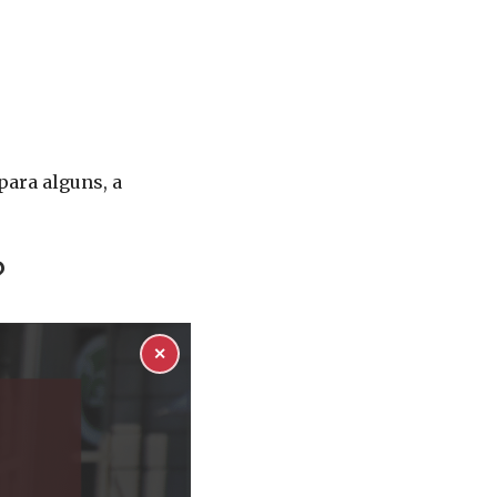
para alguns, a
?
✕