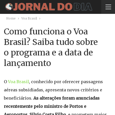
Home
Voa Brasil
Como funciona o Voa
Brasil? Saiba tudo sobre
o programa e a data de
lançamento
O
Voa Brasil
, conhecido por oferecer passagens
aéreas subsidiadas, apresenta novos critérios e
beneficiários.
As alterações foram anunciadas
recentemente pelo ministro de Portos e
Aeroportos
,
Silvio Costa Filho
, e prometem maior