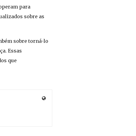
ooperam para
ualizados sobre as
mbém sobre torná-lo
ça. Essas
dos que