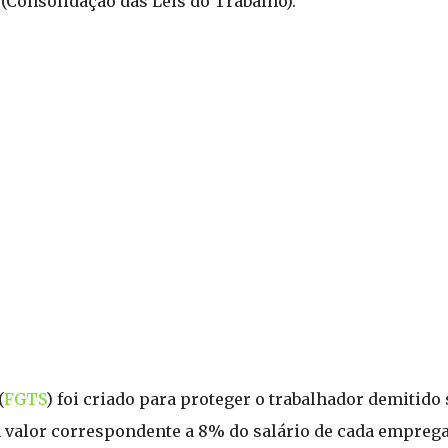
(Consolidação das Leis do Trabalho).
(
FGTS
) foi criado para proteger o trabalhador demitido
alor correspondente a 8% do salário de cada emprega