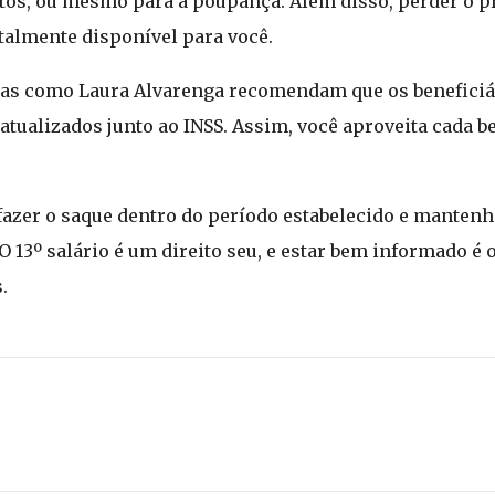
s, ou mesmo para a poupança. Além disso, perder o pr
otalmente disponível para você.
istas como Laura Alvarenga recomendam que os benefic
tualizados junto ao INSS. Assim, você aproveita cada be
 fazer o saque dentro do período estabelecido e mantenh
 O 13º salário é um direito seu, e estar bem informado é
.