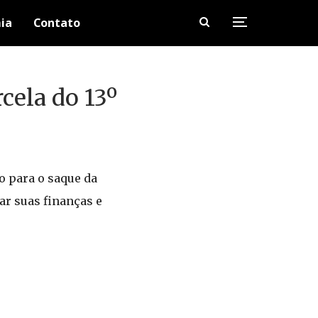
ia
Contato
cela do 13º
zo para o saque da
ar suas finanças e