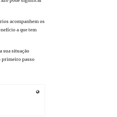
azo pode significar
iários acompanhem os
nefício a que tem
a sua situação
 o primeiro passo