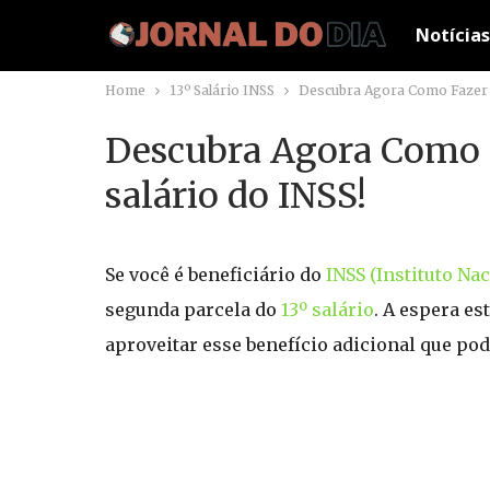
Notícias
Home
13º Salário INSS
Descubra Agora Como Fazer o
Descubra Agora Como F
salário do INSS!
Se você é beneficiário do
INSS (Instituto Na
segunda parcela do
13º salário
. A espera es
aproveitar esse benefício adicional que po