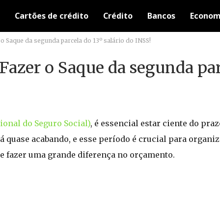
Cartões de crédito
Crédito
Bancos
Econom
 Saque da segunda parcela do 13º salário do INSS!
azer o Saque da segunda par
cional do Seguro Social)
, é essencial estar ciente do pra
tá quase acabando, e esse período é crucial para organiz
de fazer uma grande diferença no orçamento.