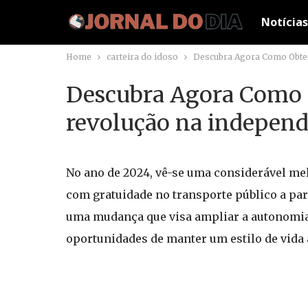
Notícias
Home
carteira do idoso
Descubra Agora Como Obter 
Descubra Agora Como 
revolução na independê
No ano de 2024, vê-se uma considerável mel
com gratuidade no transporte público a part
uma mudança que visa ampliar a autonomia 
oportunidades de manter um estilo de vida a