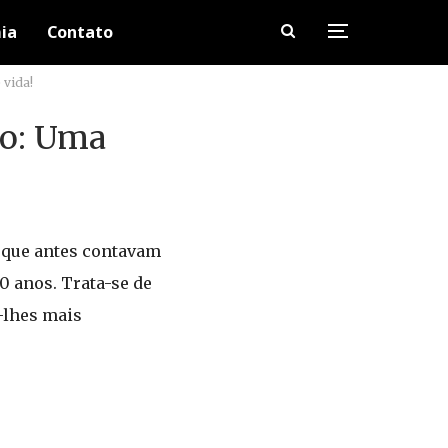
ia
Contato
 vida!
to: Uma
, que antes contavam
0 anos. Trata-se de
-lhes mais