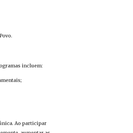
Povo.
programas incluem:
amentais;
nica. Ao participar
ntemente, aumentar as