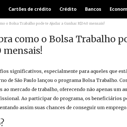
Cartões de crédito
Crédito
Bancos
Econom
 o Bolsa Trabalho pode te Ajudar a Ganhar R$540 mensais!
ra como o Bolsa Trabalho po
 mensais!
fios significativos, especialmente para aqueles que e
rno de São Paulo lançou o programa Bolsa Trabalho. Com
 ao mercado de trabalho, oferecendo não apenas um au
ssional. Ao participar do programa, os beneficiários 
umentando assim suas chances de conseguir um emprego
o?