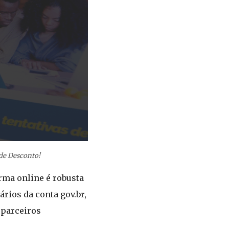
 de Desconto!
orma online é robusta
ários da conta gov.br,
 parceiros