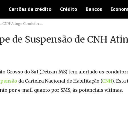
Cartões de crédito
Crédito
Bancos
Econom
de CNH Atinge Condutores
lpe de Suspensão de CNH Ati
to Grosso do Sul (Detran-MS) tem alertado os condutor
spensão
da Carteira Nacional de Habilitação (
CNH
). Esta
to por e-mail quanto por SMS, às potenciais vítimas.