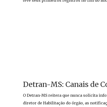
teve seus primeiros registros no fim do an
Detran-MS: Canais de Co
O Detran-MS reitera que nunca solicita in
diretor de Habilitação do órgão, as notifica