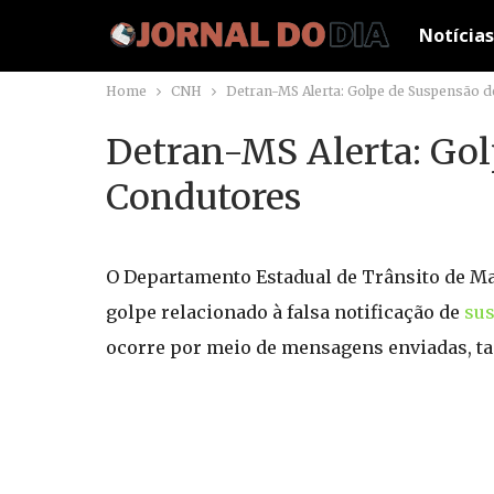
Notícias
Home
CNH
Detran-MS Alerta: Golpe de Suspensão 
Detran-MS Alerta: Go
Condutores
O Departamento Estadual de Trânsito de Ma
golpe relacionado à falsa notificação de
su
ocorre por meio de mensagens enviadas, tan