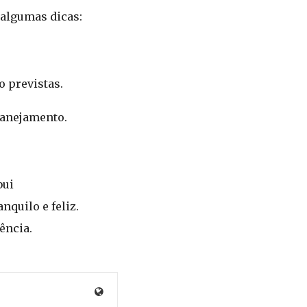
 algumas dicas:
 previstas.
planejamento.
bui
nquilo e feliz.
ência.