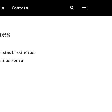
ia
Contato
res
istas brasileiros.
ículos sem a