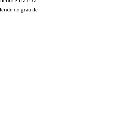
amento em até 72
ndendo do grau de