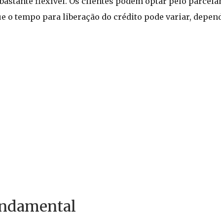
astante flexível. Os clientes podem optar pelo parcel
que o tempo para liberação do crédito pode variar, depe
undamental