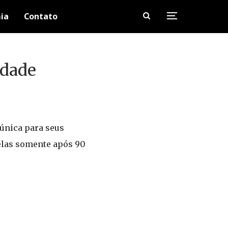
ia
Contato
rdade
 única para seus
elas somente após 90