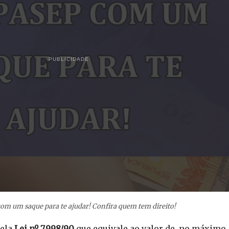
PUBLICIDADE
om um saque para te ajudar! Confira quem tem direito!
ela
Lei nº 7.998/90
que equivale ao valor de, no máximo