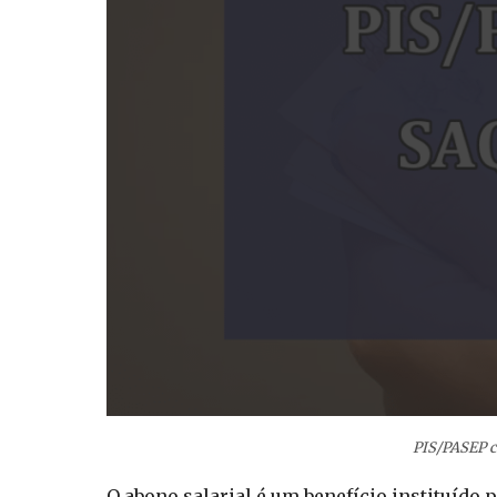
PIS/PASEP c
O abono salarial é um benefício instituído p