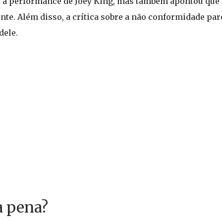
 a performance de Joey King, mas também apontou que a
e. Além disso, a crítica sobre a não conformidade pare
dele.
a pena?