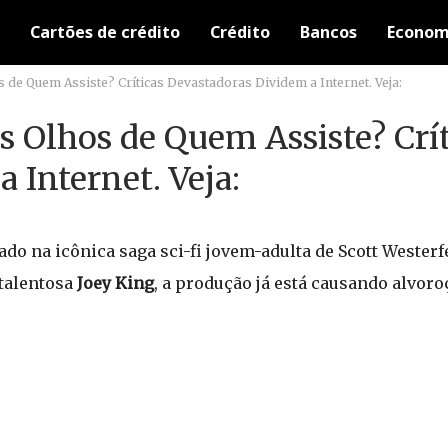
Cartões de crédito
Crédito
Bancos
Econom
s de Quem Assiste? Críticas Devastadoras Dividem a Internet. Veja:
os Olhos de Quem Assiste? Crí
 Internet. Veja:
ado na icônica saga sci-fi jovem-adulta de Scott Westerf
 talentosa
Joey King
, a produção já está causando alvoroç