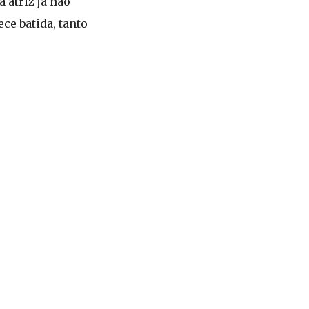
 atriz já não
ce batida, tanto