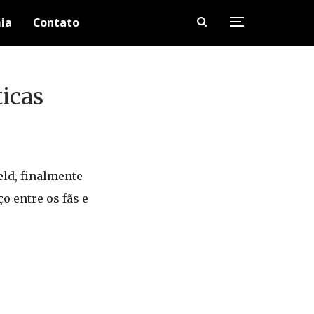
ia
Contato
ticas
eld, finalmente
o entre os fãs e