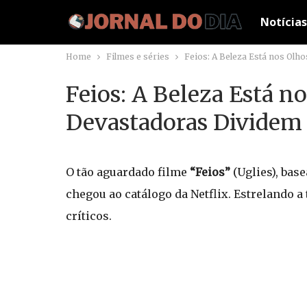
Notícias
Home
Filmes e séries
Feios: A Beleza Está nos Olho
Feios: A Beleza Está n
Devastadoras Dividem a
O tão aguardado filme
“Feios”
(Uglies), base
chegou ao catálogo da Netflix. Estrelando a
críticos.