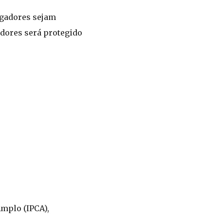
egadores sejam
adores será protegido
Amplo (IPCA),