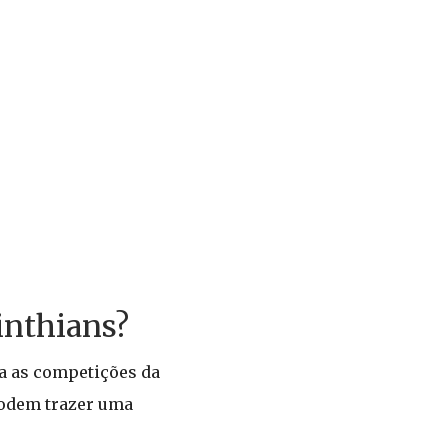
inthians?
a as competições da
podem trazer uma