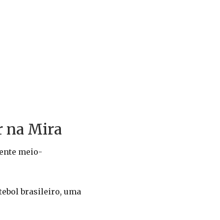
r na Mira
iente meio-
tebol brasileiro, uma