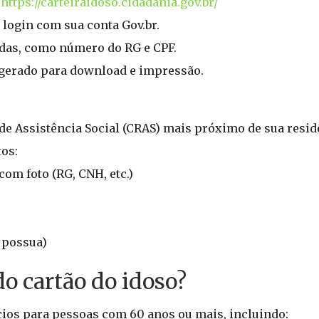
:
https://carteiraidoso.cidadania.gov.br/
 login com sua conta Gov.br.
adas, como número do RG e CPF.
 gerado para download e impressão.
 de Assistência Social (CRAS) mais próximo de sua resid
os:
om foto (RG, CNH, etc.)
 possua)
do cartão do idoso?
ícios para pessoas com 60 anos ou mais, incluindo: