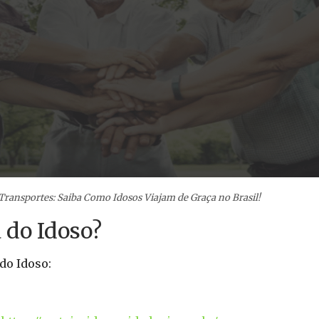
Transportes: Saiba Como Idosos Viajam de Graça no Brasil!
 do Idoso?
do Idoso: