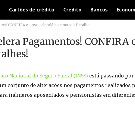
Cartões de crédito
Crédito
Bancos
Econom
tos! CONFIRA o novo calendário e outros Detalhes!
celera Pagamentos! CONFIRA 
talhes!
tuto Nacional do Seguro Social (INSS)
está passando por
um conjunto de alterações nos pagamentos realizados 
para inúmeros aposentados e pensionistas em diferentes