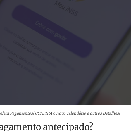
celera Pagamentos! CONFIRA o novo calendário e outros Detalhes!
pagamento antecipado?