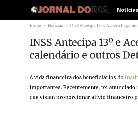
Notícias
Home
Notícias
INSS Antecipa 13º e Acelera Pagamen
INSS Antecipa 13º e A
calendário e outros De
A vida financeira dos beneficiários do
Insti
importantes. Recentemente, foi anunciado 
que visam proporcionar alívio financeiro 