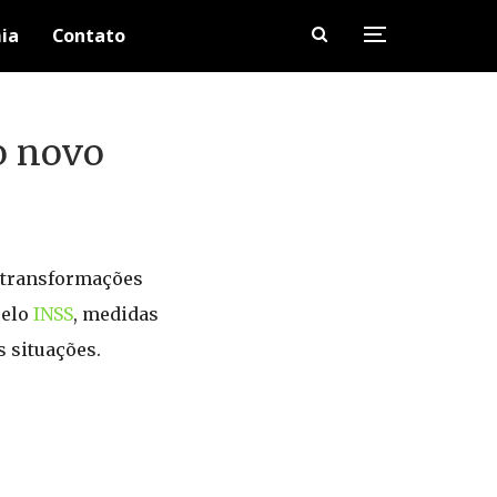
ia
Contato
o novo
 transformações
pelo
INSS
, medidas
 situações.