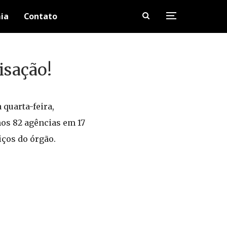
ia
Contato
isação!
a quarta-feira,
nos 82 agências em 17
iços do órgão.