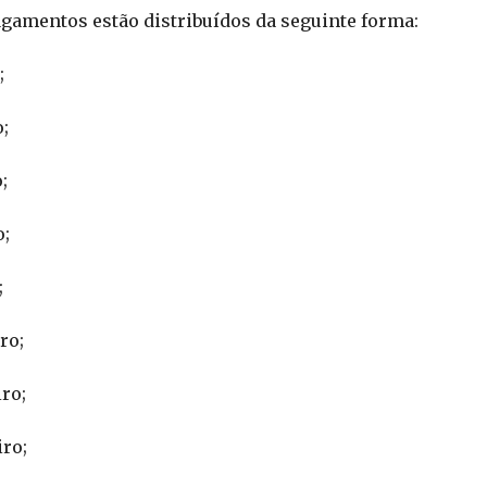
gamentos estão distribuídos da seguinte forma:
;
;
;
o;
;
ro;
ro;
iro;