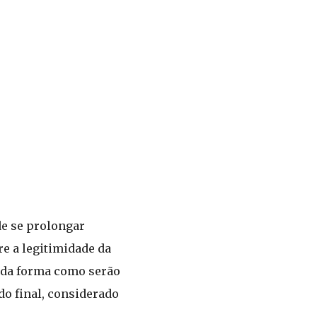
de se prolongar
re a legitimidade da
m da forma como serão
do final, considerado