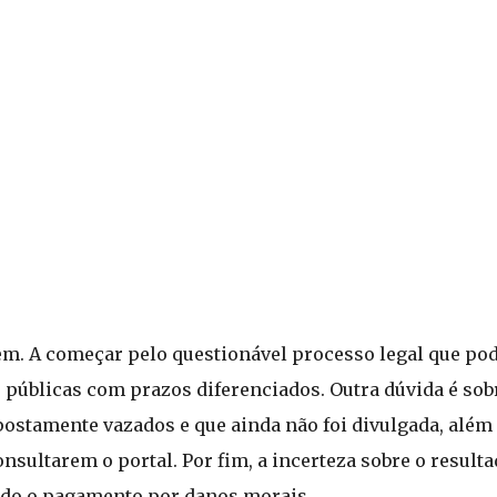
gem. A começar pelo questionável processo legal que po
 públicas com prazos diferenciados. Outra dúvida é sob
upostamente vazados e que ainda não foi divulgada, alé
nsultarem o portal. Por fim, a incerteza sobre o resulta
ado o pagamento por danos morais.