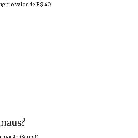
gir o valor de R$ 40
anaus?
ormação (Semef),