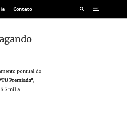
ia
Contato
Pagando
gamento pontual do
PTU Premiado”
,
$ 5 mil a