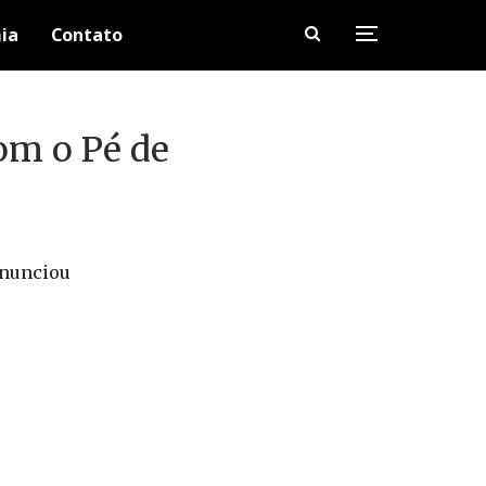
ia
Contato
om o Pé de
anunciou