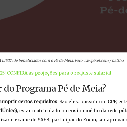
 LISTA de beneficiados com o Pé de Meia. Foto: rawpixel.com / nattha
5! CONFIRA as projeções para o reajuste salarial!
r do Programa Pé de Meia?
c
umprir certos requisitos
. São eles: possuir um CPF; est
dÚnico)
; estar matriculado no ensino médio da rede púb
izar o exame do SAEB; participar do Enem; ser aprovado