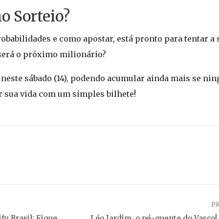
o Sorteio?
robabilidades e como apostar, está pronto para tentar a
será o próximo milionário?
neste sábado (14), podendo acumular ainda mais se nin
r sua vida com um simples bilhete!
P
fy Brasil: Fique
Léo Jardim, o pé-quente do Vasco! 