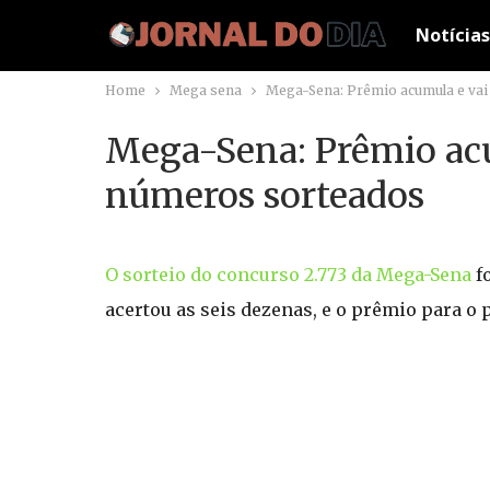
Notícias
Home
Mega sena
Mega-Sena: Prêmio acumula e vai
Mega-Sena: Prêmio acu
números sorteados
O sorteio do concurso 2.773 da Mega-Sena
fo
acertou as seis dezenas, e o prêmio para o