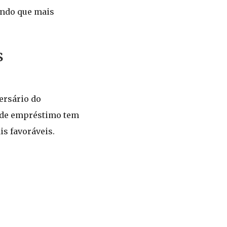
indo que mais
s
ersário do
o de empréstimo tem
is favoráveis.