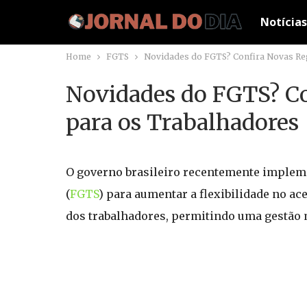
Notícias
Home
FGTS
Novidades do FGTS? Confira Novas Reg
Novidades do FGTS? Co
para os Trabalhadores
O governo brasileiro recentemente implem
(
FGTS
) para aumentar a flexibilidade no a
dos trabalhadores, permitindo uma gestão m