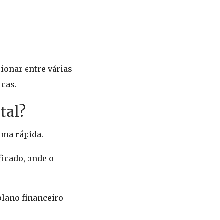
cionar entre várias
icas.
tal?
rma rápida.
icado, onde o
plano financeiro