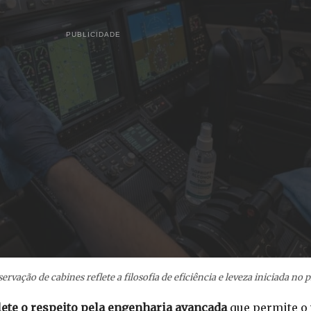
PUBLICIDADE
vação de cabines reflete a filosofia de eficiência e leveza iniciada no pr
lete o respeito pela engenharia avançada
que permite o 