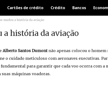
Cartões de crédito
Crédito
Bancos
Econom
ue mudou a história da aviação
 a história da aviação
e
Alberto Santos Dumont
não apenas colocou o homem 
ine o cuidado meticuloso com aeronaves executivas. Par
 fundamental para garantir que cada voo ocorra com a
 suas máquinas voadoras.