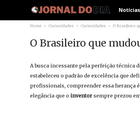
Notícias
Home
Curiosidades
Curiosidades
O Brasileiro q
O Brasileiro que mudou
A busca incessante pela perfeição técnica d
estabeleceu o padrão de excelência que def
profissionais, compreender essa herança é
elegância que o
inventor
sempre prezou em