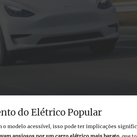
to do Elétrico Popular
 o modelo acessível, isso pode ter implicações signific
vam ansiosos por um carro elétrico mais barato
, que t